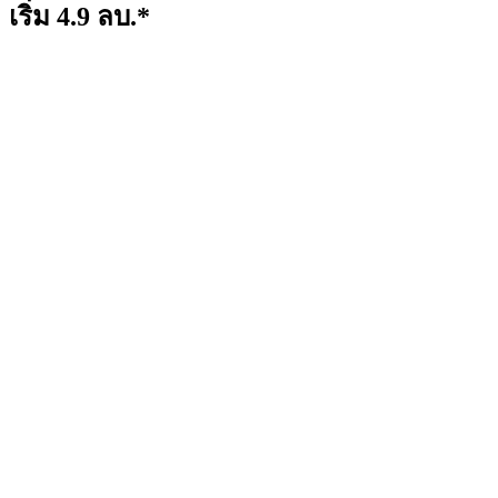
เริ่ม 4.9 ลบ.*