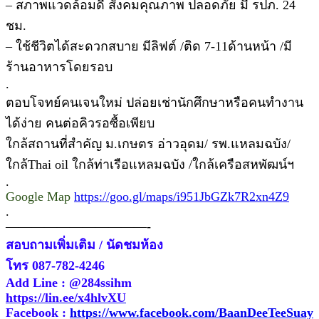
– สภาพแวดล้อมดี สังคมคุณภาพ ปลอดภัย มี รปภ. 24
ชม.
– ใช้ชีวิตได้สะดวกสบาย มีลิฟต์ /ติด 7-11ด้านหน้า /มี
ร้านอาหารโดยรอบ
.
ตอบโจทย์คนเจนใหม่ ปล่อยเช่านักศึกษาหรือคนทำงาน
ได้ง่าย คนต่อคิวรอซื้อเพียบ
ใกล้สถานที่สำคัญ ม.เกษตร อ่าวอุดม/ รพ.แหลมฉบัง/
ใกล้Thai oil ใกล้ท่าเรือแหลมฉบัง /ใกล้เครือสหพัฒน์ฯ
.
Google Map
https://goo.gl/maps/i951JbGZk7R2xn4Z9
.
———————————-
สอบถามเพิ่มเติม / นัดชมห้อง
โทร 087-782-4246
Add Line : @284ssihm
https://lin.ee/x4hlvXU
Facebook :
https://www.facebook.com/BaanDeeTeeSuay