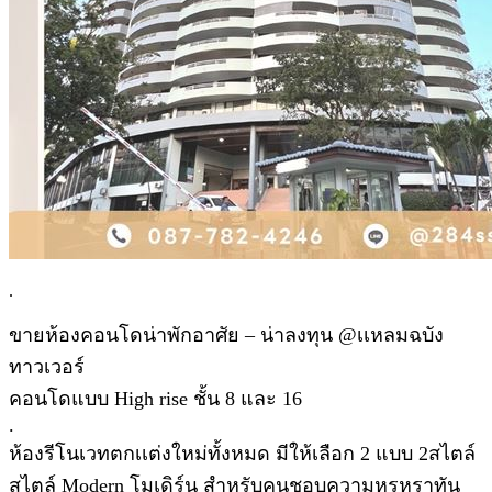
.
ขายห้องคอนโดน่าพักอาศัย – น่าลงทุน @เเหลมฉบัง
ทาวเวอร์
คอนโดแบบ High rise ชั้น 8 และ 16
.
ห้องรีโนเวทตกเเต่งใหม่ทั้งหมด มีให้เลือก 2 แบบ 2สไตล์
สไตล์ Modern โมเดิร์น สำหรับคนชอบความหรูหราทัน