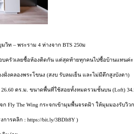
ุขุมวิท – พระราม 4 ห่างจาก BTS 250ม
อบครัวเลยซื้อห้องติดกัน แต่สุดท้ายทุกคนไปซื้อบ้านแทนค่ะ
มืองฝั่งคลองพระโขนง (สงบ รับลมเย็น และไม่มีตึกสูงบังตา)
าง 26.60 ตร.ม. ขนาดพื้นที่ใช้สอยทั้งหมดรวมชั้นบน (Loft) 34
ะจก Fly The Wing กระจกเข้ามุมพื้นจรดฝ้า ให้มุมมองรับวิวกว
ารคลิก : https://bit.ly/3BDIt8Y )