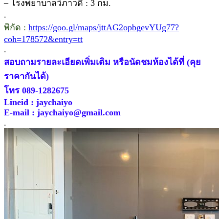
– โรงพยาบาลวิภาวดี : 3 กม.
.
พิกัด :
https://goo.gl/maps/jttAG2opbgevYUg77?
coh=178572&entry=tt
.
สอบถามรายละเอียดเพิ่มเติม หรือนัดชมห้องได้ที่ (คุย
ราคากันได้)
โทร 089-1282675
Lineid : jaychaiyo
E-mail : jaychaiyo@gmail.com
.