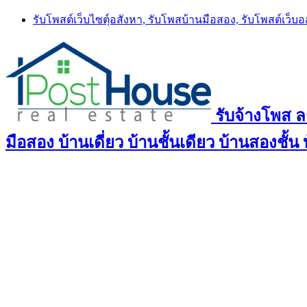
Skip
รับโพสต์เว็บไซตฺ์อสังหา, รับโพสบ้านมือสอง, รับโพสต์เว็บ
to
content
รับจ้างโพส 
มือสอง บ้านเดี่ยว บ้านชั้นเดียว บ้านสองชั