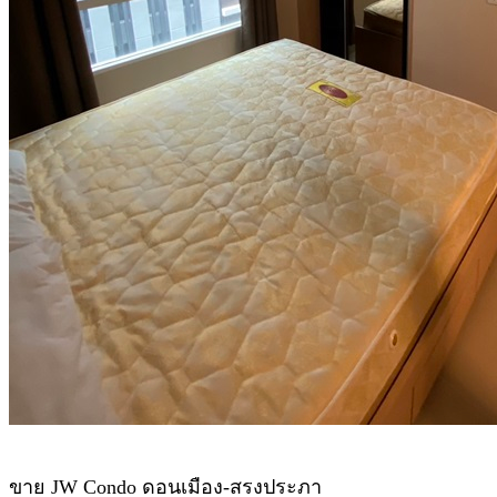
ขาย JW Condo ดอนเมือง-สรงประภา