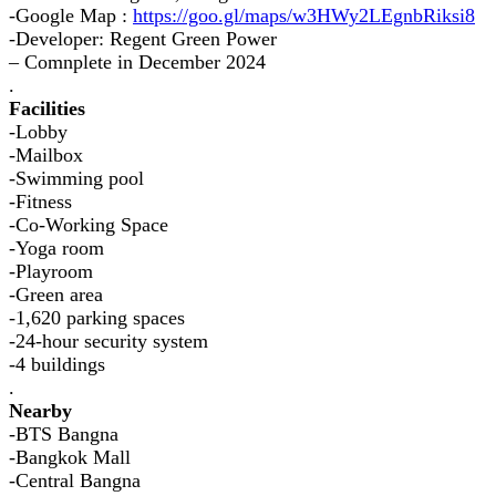
-Google Map :
https://goo.gl/maps/w3HWy2LEgnbRiksi8
-Developer: Regent Green Power
– Comnplete in December 2024
.
Facilities
-Lobby
-Mailbox
-Swimming pool
-Fitness
-Co-Working Space
-Yoga room
-Playroom
-Green area
-1,620 parking spaces
-24-hour security system
-4 buildings
.
Nearby
-BTS Bangna
-Bangkok Mall
-Central Bangna