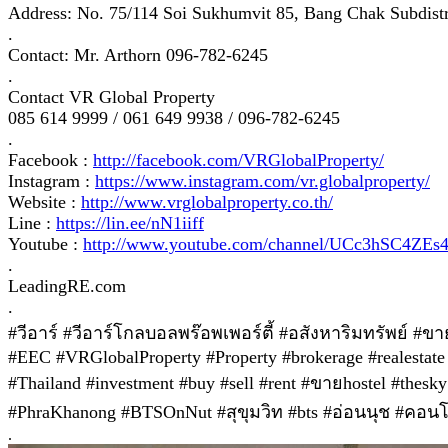
Address: No. 75/114 Soi Sukhumvit 85, Bang Chak Subdistr
.
Contact: Mr. Arthorn 096-782-6245
.
Contact VR Global Property
085 614 9999 / 061 649 9938 / 096-782-6245
.
Facebook :
http://facebook.com/VRGlobalProperty/
Instagram :
https://www.instagram.com/vr.globalproperty/
Website :
http://www.vrglobalproperty.co.th/
Line :
https://lin.ee/nN1iiff
Youtube :
http://www.youtube.com/channel/UCc3hSC4Z
.
LeadingRE.com
.
#วีอาร์ #วีอาร์โกลบอลพร๊อพเพอร์ตี้ #อสังหาริมทรัพย์ #ข
#EEC #VRGlobalProperty #Property #brokerage #realestate 
#Thailand #investment #buy #sell #rent #ขายhostel #the
#PhraKhanong #BTSOnNut #สุขุมวิท #bts #อ่อนนุช #คอน
.