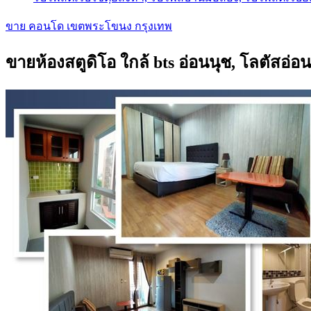
ขาย คอนโด เขตพระโขนง กรุงเทพ
ขายห้องสตูดิโอ ใกล้ bts อ่อนนุช, โลตัสอ่