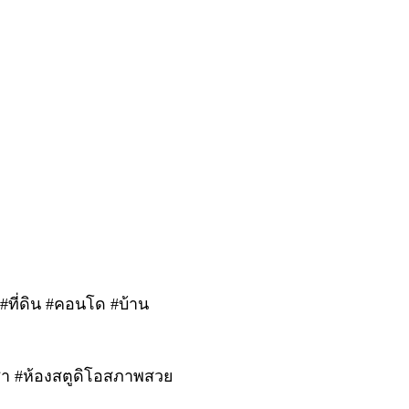
 #ที่ดิน #คอนโด #บ้าน
ช่า #ห้องสตูดิโอสภาพสวย