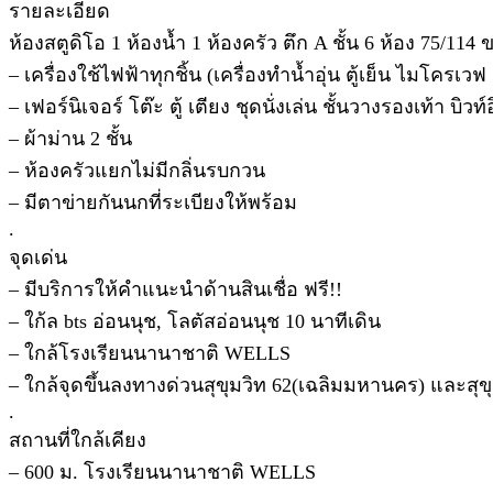
รายละเอียด
ห้องสตูดิโอ 1 ห้องน้ำ 1 ห้องครัว ตึก A ชั้น 6 ห้อง 75/114
– เครื่องใช้ไฟฟ้าทุกชิ้น (เครื่องทำน้ำอุ่น ตู้เย็น ไมโครเว
– เฟอร์นิเจอร์ โต๊ะ ตู้ เตียง ชุดนั่งเล่น ชั้นวางรองเท้า บิวท์
– ผ้าม่าน 2 ชั้น
– ห้องครัวแยกไม่มีกลิ่นรบกวน
– มีตาข่ายกันนกที่ระเบียงให้พร้อม
.
จุดเด่น
– มีบริการให้คำแนะนำด้านสินเชื่อ ฟรี!!
– ใก้ล bts อ่อนนุช, โลตัสอ่อนนุช 10 นาทีเดิน
– ใกล้โรงเรียนนานาชาติ WELLS
– ใกล้จุดขึ้นลงทางด่วนสุขุมวิท 62(เฉลิมมหานคร) และสุขุม
.
สถานที่ใกล้เคียง
– 600 ม. โรงเรียนนานาชาติ WELLS