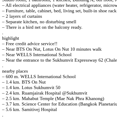
– All electrical appliances (water heater, refrigerator, micro
– Furniture, table, cabinet, bed, living set, built-in shoe rack
– 2 layers of curtains
– Separate kitchen, no disturbing smell
– There is a bird net on the balcony ready.
.
highlight
– Free credit advice service!!
– Near BTS On Nut, Lotus On Nut 10 minutes walk
– Near WELLS International School
– Near the entrance to the Sukhumvit Expressway 62 (Chal
.
nearby places
– 600 m. WELLS International School
– 1.4 km. BTS On Nut
– 1.4 km. Lotus Sukhumvit 50
– 2.4 km. Ruamjairak Hospital @Sukhumvit
– 2.5 km. Mahabut Temple (Mae Nak Phra Khanong)
– 3.7 km. Science Center for Education (Bangkok Planetari
– 5.6 km. Samitivej Hospital
.