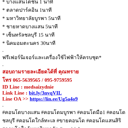
* บางแสนโตชิน 1 นาที
* ตลาดปาร์คอิน 1นาที
* มหาวิทยาลัยบูรพา 5นาที
* ชายหาดบางแสน 5นาที
* เซ็นทรัลชลบุรี 15 นาที
* นิคมอมตะนคร 30นาที
.
ฟรีเฟอร์นิเจอร์และเครื่องใช้ไฟฟ้าให้ครบชุด*
.
สอบถามรายละเอียดได้ที่ คุณทราย
โทร 065-5639565 / 095-9759595
ID Line : medsaizydnie
Link Line :
bit.ly/3nvqVIL
Line OA >>
https://lin.ee/Ug5a4o9
.
#คอนโดบางแสน #คอนโดมบูรพา #คอนโดมือ1 #คอนโด
ชลบุรี #คอนโดใกล้ทะเล #ขายคอนโด #คอนโดแสนสิริ