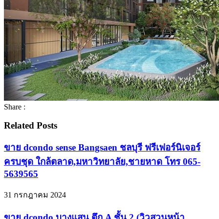
Share :
Related Posts
ขาย dcondo sense Bangsaen ชลบุรี ฟรีเฟอร์นิเจอร์
ครบชุด ใกล้ตลาด,มหาวิทยาลัย,ชายหาด โทร 065-
5639565
31 กรกฎาคม 2024
ขาย dcondo บางแสน ตึก A ชั้น 2 (วิวสวนหน้า