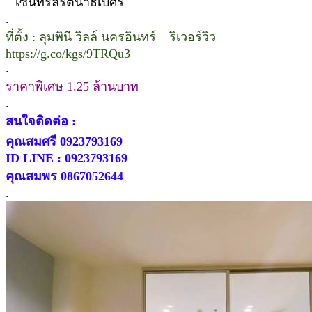
– เซ็นทรัลรัตนาธิเบศร์
.
ที่ตั้ง : ลุมพินี วิลล์ นครอินทร์ – ริเวอร์วิว
https://g.co/kgs/9TRQu3
.
ราคาพิเศษ 1.25 ล้านบาท
.
สนใจติดต่อ :
คุณสมศรี 0923793169
ID LINE : 0923793169
คุณสมพร 0867052644
.