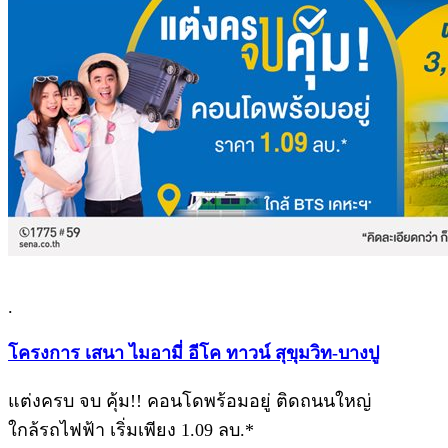
.
โครงการ เสนา ไมอามี่ อีโค ทาวน์ สุขุมวิท-บางปู
แต่งครบ จบ คุ้ม!! คอนโดพร้อมอยู่ ติดถนนใหญ่
ใกล้รถไฟฟ้า เริ่มเพียง 1.09 ลบ.*