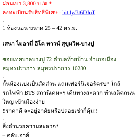
ผ่อนเบา 3,800 บ./ด.*
ลงทะเบียนรับสิทธิพิเศษ :
bit.ly/3t6DJoT
.
1 ห้องนอน ขนาด 25 – 42 ตร.ม.
เสนา ไมอามี่ อีโค ทาวน์ สุขุมวิท-บางปู
ซอยเทศบาลบางปู 72 ตำบลท้ายบ้าน อำเภอเมือง
สมุทรปราการ สมุทรปราการ 10280
.
กั้นห้องเเบ่งเป็นสัดส่วน แถมเฟอร์นิเจอร์ครบ* ใกล้
รถไฟฟ้า BTS สถานีเคหะฯ เดินทางสะดวก ทำเลติดถนน
ใหญ่ เข้าเมืองง่าย
‼ราคาดี จะอยู่อาศัยหรือปล่อยเช่าก็คุ้ม‼
.
สิ่งอำนวยความสะดวก*
– คลับเฮาส์