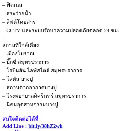
– ฟิตเนส
– สระว่ายน้ำ
– ลิฟต์โดยสาร
– CCTV และระบบรักษาความปลอดภัยตลอด 24 ชม.
.
สถานที่ใกล้เคียง
– เมืองโบราณ
– บิ๊กซี สมุทรปราการ
– โรบินสัน ไลฟ์สไตล์ สมุทรปราการ
– โลตัส บางปู
– สถานตากอากาศบางปู
– โรงพยาบาลศิครินทร์ สมุทรปราการ
– นิคมอุตสาหกรรมบางปู
.
สนใจติดต่อได้ที่
Add Line :
bit.ly/38hZ2wh