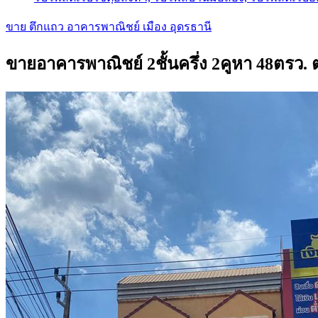
ขาย ตึกแถว อาคารพาณิชย์ เมือง อุดรธานี
ขายอาคารพาณิชย์ 2ชั้นครึ่ง 2คูหา 48ตรว