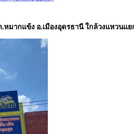
. ต.หมากแข้ง อ.เมืองอุดรธานี ใกล้วงแหวนแ