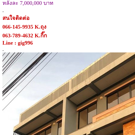
หลังละ 7,000,000 บาท
.
สนใจติดต่อ
066-145-9935 K.ถุง
063-789-4632 K.กิ๊ก
Line : gig996
.