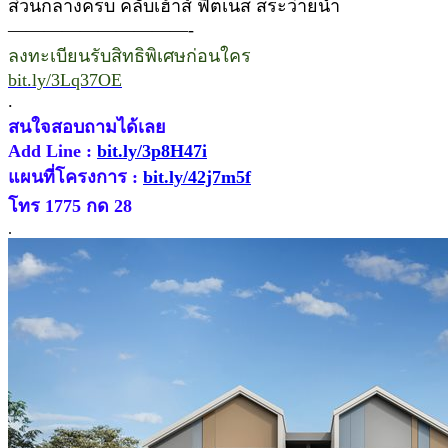
ส่วนกลางครบ คลับเฮ้าส์ ฟิตเนส สระว่ายน้ำ
——————————-
ลงทะเบียนรับสิทธิพิเศษก่อนใคร
bit.ly/3Lq37OE
.
สนใจสอบถามได้เลย
Add Line :
bit.ly/3p8H47i
แผนที่โครงการ :
bit.ly/42j7m5f
โทร 1775 กด 28
.