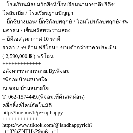
– โรงเรียนมัธยมวัดสิงห์/โรงเรียนนานาชาติบริติช
โคลัมเบีย / โรงเรียนฐานปัญญา
– บิ๊กซีบางบอน/ บิ๊กซีกัลปพฤกษ์ / โฮมโปรกัลปพฤกษ์/ รพ
นครธน / เซ็นทรัลพระรามสอง
– บีทีเอสวุฒากาศ 10 นาที
ราคา 2.59 ล้าน ฟรีโอน!! ขายต่ำกว่าราคาประเมิน
( 2,590,000.฿ ) ฟรีโอน
+++++++++++++
อสังหาฯหลากหลาย.By.พี่จอม
#พี่จอมบ้านสบายใจ
ณ.จอม บ้านสบายใจ
T. 062-1574449.(พี่จอม.ที่ดินสดผ่อน)
คลิ้กลิ้งค์ไลน์อัตโนมัติ
http://line.me/ti/p/~nj.happy
++++++++++++
https://www.tiktok.com/@landhappyrich?
_t=8YqZNTHkP9m&_r=1