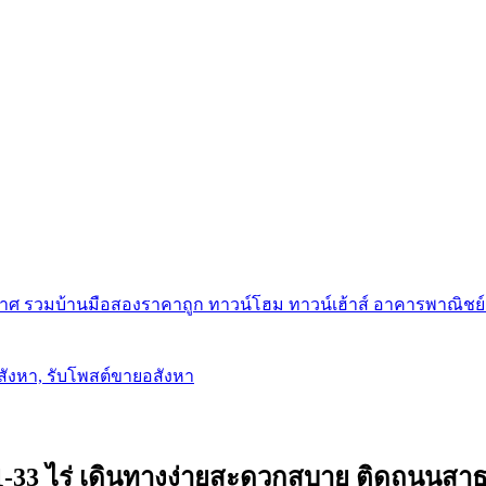
ศ รวมบ้านมือสองราคาถูก ทาวน์โฮม ทาวน์เฮ้าส์ อาคารพาณิชย์ ขาย
อสังหา, รับโพสต์ขายอสังหา
-1-33 ไร่ เดินทางง่ายสะดวกสบาย ติดถนนส