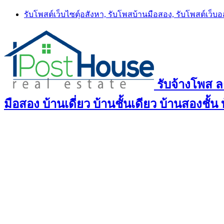
Skip
รับโพสต์เว็บไซตฺ์อสังหา, รับโพสบ้านมือสอง, รับโพสต์เว็บ
to
content
รับจ้างโพส 
มือสอง บ้านเดี่ยว บ้านชั้นเดียว บ้านสองชั