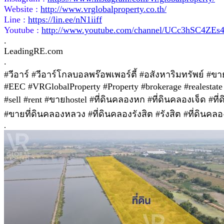
Website :
http://www.vrglobalproperty.co.th/
Line :
https://lin.ee/nN1iiff
Youtube :
http://www.youtube.com/channel/UCc3hSC4Z
.
LeadingRE.com
.
#วีอาร์ #วีอาร์โกลบอลพร๊อพเพอร์ตี้ #อสังหาริมทรัพย์ #ข
#EEC #VRGlobalProperty #Property #brokerage #realestate 
#sell #rent #ขายhostel #ที่ดินคลองหก #ที่ดินคลองเจ็ด #
#ขายที่ดินคลองหลวง #ที่ดินคลองรังสิต #รังสิต #ที่ดินคลอ
.