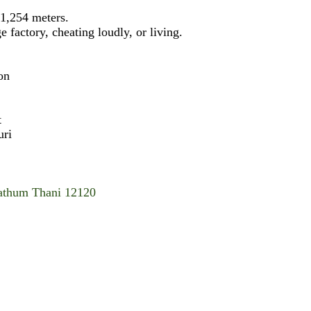
 1,254 meters.
e factory, cheating loudly, or living.
on
t
uri
Pathum Thani 12120