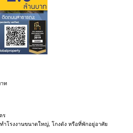
บาท
มตร
รงงานขนาดใหญ่, โกงดัง หรือที่พักอยู่อาศัย