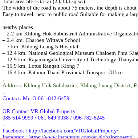
Total area 58-1-33 rai (23,333 sq.w.)
The width of the road is about 75 meters, the depth is about
Easy to travel. next to public road Suitable for making a larg
.
nearby places
– 2.2 km Khlong Hok Subdistrict Administrative Organizati
– 2.4 km. Charoen Wittaya School
– 7 km. Khlong Luang 5 Hospital
– 12.4 km. National Geological Museum Chaloem Phra Kia
– 12.9 km. Rajamangala University of Technology Thanyab
– 15.9 km. Lotus Rangsit Klong 7
– 16.4 km. Pathum Thani Provincial Transport Office
.
Address: Khlong Hok Subdistrict, Khlong Luang District, 
.
Contact: Mr. O 061-812-6459.
.
OR Contact VR Global Property
085 614 9999 / 061 649 9938 / 096-782-6245
.
Facebook :
http://facebook.com/VRGlobalProperty/
Instagram :
https://www.instagram.com/vr.globalproperty/