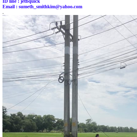
ID line : jetbquick
Email : sumeth_smithkim@yahoo.com
.