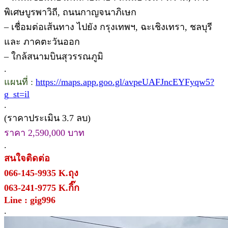
พิเศษบูรพาวิถี, ถนนกาญจนาภิเษก
– เชื่อมต่อเส้นทาง ไปยัง กรุงเทพฯ, ฉะเชิงเทรา, ชลบุรี
และ ภาคตะวันออก
– ใกล้สนามบินสุวรรณภูมิ
.
แผนที่ :
https://maps.app.goo.gl/avpeUAFJncEYFyqw5?
g_st=il
.
(ราคาประเมิน 3.7 ลบ)
ราคา 2,590,000 บาท
.
สนใจติดต่อ
066-145-9935 K.ถุง
063-241-9775 K.กิ๊ก
Line : gig996
.