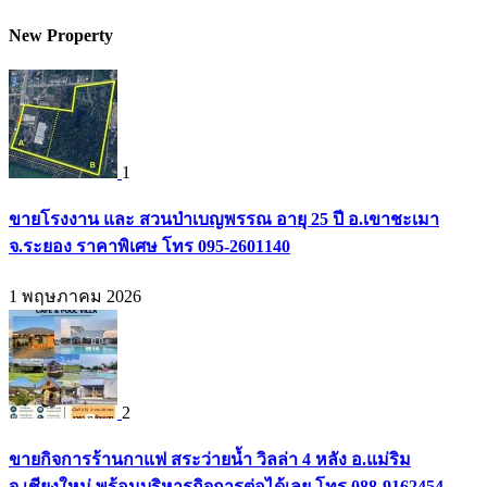
New Property
1
ขายโรงงาน และ สวนป่าเบญพรรณ อายุ 25 ปี อ.เขาชะเมา
จ.ระยอง ราคาพิเศษ โทร 095-2601140
1 พฤษภาคม 2026
2
ขายกิจการร้านกาแฟ สระว่ายน้ำ วิลล่า 4 หลัง อ.แม่ริม
จ.เชียงใหม่ พร้อมบริหารกิจการต่อได้เลย โทร 088-9162454