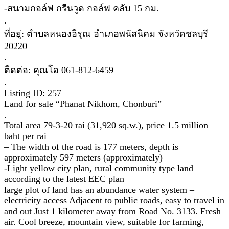
-สนามกอล์ฟ กรีนวูด กอล์ฟ คลับ 15 กม.
.
ที่อยู่: ตำบลหนองอิรุณ อำเภอพนัสนิคม จังหวัดชลบุรี
20220
.
ติดต่อ: คุณโอ 061-812-6459
.
Listing ID: 257
Land for sale “Phanat Nikhom, Chonburi”
.
Total area 79-3-20 rai (31,920 sq.w.), price 1.5 million
baht per rai
– The width of the road is 177 meters, depth is
approximately 597 meters (approximately)
-Light yellow city plan, rural community type land
according to the latest EEC plan
large plot of land has an abundance water system –
electricity access Adjacent to public roads, easy to travel in
and out Just 1 kilometer away from Road No. 3133. Fresh
air. Cool breeze, mountain view, suitable for farming,