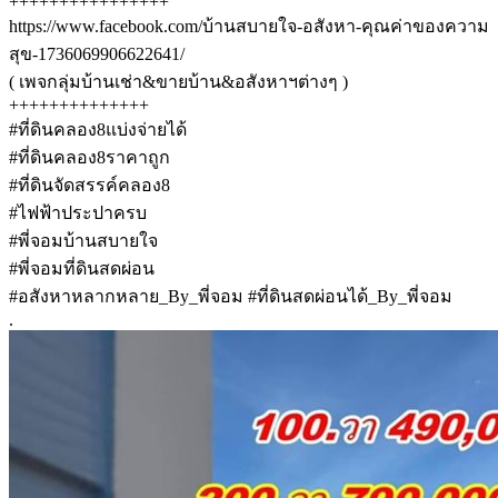
++++++++++++++++
https://www.facebook.com/บ้านสบายใจ-อสังหา-คุณค่าของความ
สุข-1736069906622641/
( เพจกลุ่มบ้านเช่า&ขายบ้าน&อสังหาฯต่างๆ )
++++++++++++++
#ที่ดินคลอง8แบ่งจ่ายได้
#ที่ดินคลอง8ราคาถูก
#ที่ดินจัดสรรค์คลอง8
#ไฟฟ้าประปาครบ
#พี่จอมบ้านสบายใจ
#พี่จอมที่ดินสดผ่อน
#อสังหาหลากหลาย_By_พี่จอม #ที่ดินสดผ่อนได้_By_พี่จอม
.