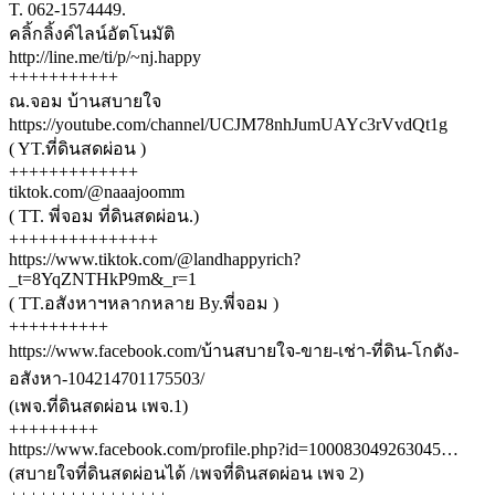
T. 062-1574449.
คลิ้กลิ้งค์ไลน์อัตโนมัติ
http://line.me/ti/p/~nj.happy
+++++++++++
ณ.จอม บ้านสบายใจ
https://youtube.com/channel/UCJM78nhJumUAYc3rVvdQt1g
( YT.ที่ดินสดผ่อน )
+++++++++++++
tiktok.com/@naaajoomm
( TT. พี่จอม ที่ดินสดผ่อน.)
+++++++++++++++
https://www.tiktok.com/@landhappyrich?
_t=8YqZNTHkP9m&_r=1
( TT.อสังหาฯหลากหลาย By.พี่จอม )
++++++++++
https://www.facebook.com/บ้านสบายใจ-ขาย-เช่า-ที่ดิน-โกดัง-
อสังหา-104214701175503/
(เพจ.ที่ดินสดผ่อน เพจ.1)
+++++++++
https://www.facebook.com/profile.php?id=100083049263045…
(สบายใจที่ดินสดผ่อนได้ /เพจที่ดินสดผ่อน เพจ 2)