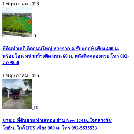
1 พฤษภาคม 2026
9
ที่ดินทำเลดี ติดถนนใหญ่ ห่างจาก ถ.ชัยพฤกษ์ เพียง 400 ม.
พร้อมโอน หน้ากว้างติด ถนน 60 ม. หลังติดคลองสวย โทร 092-
7579858
1 พฤษภาคม 2026
10
ขาย!!! ที่ดินสวย ทำเลทอง ย่าน New CBD..ใจกลางรัช
โยธิน..ใกล้ BTS เพียง 900 ม. โทร 092-5635533