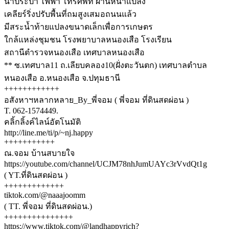
น้ำประปา ไฟฟ้า โทรศัพท์ ผ่านหน้าแปลง
เคลียร์ริ่งปรับพื้นที่ถมสูงเสมอถนนแล้ว
มีสระน้ำท้ายแปลงขนาดเล็กเพื่อการเกษตร
ใกล้แหล่งชุมชน โรงพยาบาลหนองเสือ โรงเรียน
สถานีตำรวจหนองเสือ เทศบาลหนองเสือ
** ซ.เทศบาล11 ถ.เลียบคลอง10(ฝั่งตะวันตก) เทศบาลตำบล
หนองเสือ อ.หนองเสือ จ.ปทุมธานี
++++++++++++
อสังหาฯหลากหลาย_By_พี่จอม ( พี่จอม ที่ดินสดผ่อน )
T. 062-1574449.
คลิ้กลิ้งค์ไลน์อัตโนมัติ
http://line.me/ti/p/~nj.happy
+++++++++++
ณ.จอม บ้านสบายใจ
https://youtube.com/channel/UCJM78nhJumUAYc3rVvdQt1g
( YT.ที่ดินสดผ่อน )
+++++++++++++
tiktok.com/@naaajoomm
( TT. พี่จอม ที่ดินสดผ่อน.)
+++++++++++++++
https://www.tiktok.com/@landhappyrich?