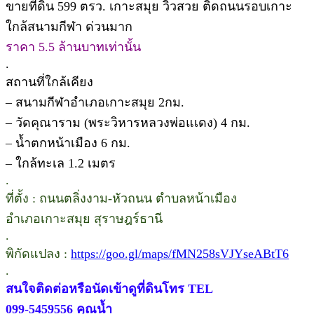
ขายที่ดิน 599 ตรว. เกาะสมุย วิวสวย ติดถนนรอบเกาะ
ใกล้สนามกีฬา ด่วนมาก
ราคา 5.5 ล้านบาทเท่านั้น
.
สถานที่ใกล้เคียง
– สนามกีฬาอำเภอเกาะสมุย 2กม.
– วัดคุณาราม (พระวิหารหลวงพ่อแเดง) 4 กม.
– น้ำตกหน้าเมือง 6 กม.
– ใกล้ทะเล 1.2 เมตร
.
ที่ตั้ง : ถนนตลิ่งงาม-หัวถนน ตำบลหน้าเมือง
อำเภอเกาะสมุย สุราษฎร์ธานี
.
พิกัดแปลง :
https://goo.gl/maps/fMN258sVJYseABtT6
.
สนใจติดต่อหรือนัดเข้าดูที่ดินโทร TEL
099-5459556 คุณน้ำ