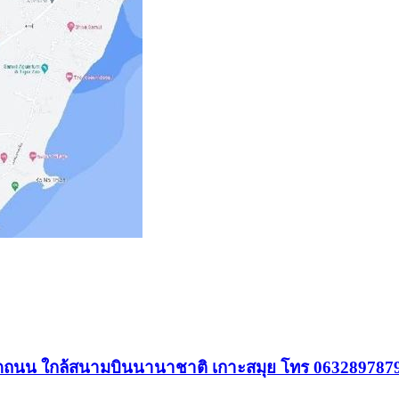
. ติดถนน ใกล้สนามบินนานาชาติ เกาะสมุย โทร 063289787