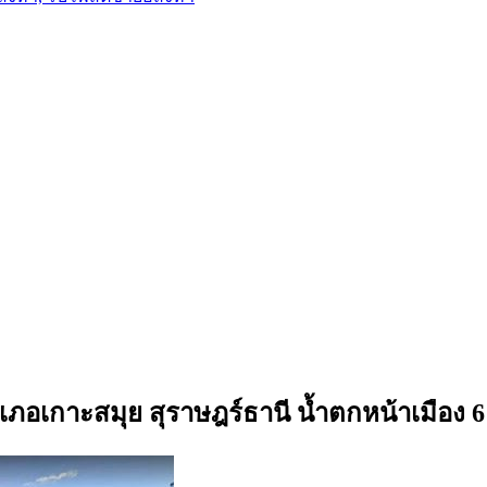
ำเภอเกาะสมุย สุราษฎร์ธานี น้ำตกหน้าเมือง 6