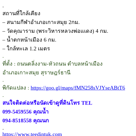
.
สถานที่ใกล้เคียง
– สนามกีฬาอำเภอเกาะสมุย 2กม.
– วัดคุณาราม (พระวิหารหลวงพ่อแเดง) 4 กม.
– น้ำตกหน้าเมือง 6 กม.
– ใกล้ทะเล 1.2 เมตร
.
ที่ตั้ง : ถนนตลิ่งงาม-หัวถนน ตำบลหน้าเมือง
อำเภอเกาะสมุย สุราษฎร์ธานี
.
พิกัดแปลง :
https://goo.gl/maps/fMN258sVJYseABtT6
.
สนใจติดต่อหรือนัดเข้าดูที่ดินโทร TEL
099-5459556 คุณน้ำ
094-8518558 คุณนก
.
https://www.teedintuk.com