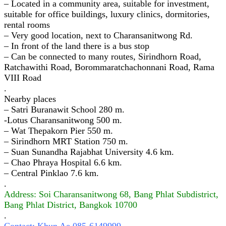
– Located in a community area, suitable for investment,
suitable for office buildings, luxury clinics, dormitories,
rental rooms
– Very good location, next to Charansanitwong Rd.
– In front of the land there is a bus stop
– Can be connected to many routes, Sirindhorn Road,
Ratchawithi Road, Borommaratchachonnani Road, Rama
VIII Road
.
Nearby places
– Satri Buranawit School 280 m.
-Lotus Charansanitwong 500 m.
– Wat Thepakorn Pier 550 m.
– Sirindhorn MRT Station 750 m.
– Suan Sunandha Rajabhat University 4.6 km.
– Chao Phraya Hospital 6.6 km.
– Central Pinklao 7.6 km.
.
Address: Soi Charansanitwong 68, Bang Phlat Subdistrict,
Bang Phlat District, Bangkok 10700
.