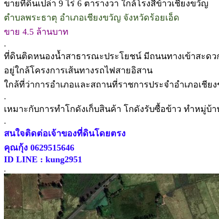
ขายที่ดินเปล่า 9 ไร่ 6 ตารางวา ใกล้โรงสีข้าวเชียงขวัญ
ตำบลพระธาตุ อำเภอเชียงขวัญ จังหวัดร้อยเอ็ด
ขาย 4.5 ล้านบาท
.
ที่ดินติดหนองน้ำสาธารณะประโยชน์ มีถนนทางเข้าสะดว
อยู่ใกล้โครงการเส้นทางรถไฟสายอิสาน
ใกล้ที่ว่าการอำเภอและสถานที่ราชการประจำอำเภอเชียง
.
เหมาะกับการทำโกดังเก็บสินค้า โกดังรับซื้อข้าว ทำหมู่บ้
.
สนใจติดต่อเจ้าของที่ดินโดยตรง
คุณกุ้ง 0629515646
ID LINE : kung2951
.