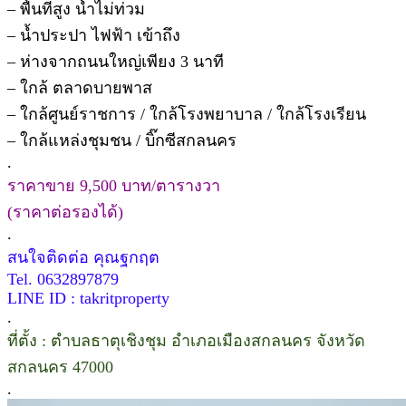
– พื้นที่สูง น้ำไม่ท่วม
– น้ำประปา ไฟฟ้า เข้าถึง
– ห่างจากถนนใหญ่เพียง 3 นาที
– ใกล้ ตลาดบายพาส
– ใกล้ศูนย์ราชการ / ใกล้โรงพยาบาล / ใกล้โรงเรียน
– ใกล้แหล่งชุมชน / บิ๊กซีสกลนคร
.
ราคาขาย 9,500 บาท/ตารางวา
(ราคาต่อรองได้)
.
สนใจติดต่อ คุณฐกฤต
Tel. 0632897879
LINE ID : takritproperty
.
ที่ตั้ง : ตำบลธาตุเชิงชุม อำเภอเมืองสกลนคร จังหวัด
สกลนคร 47000
.