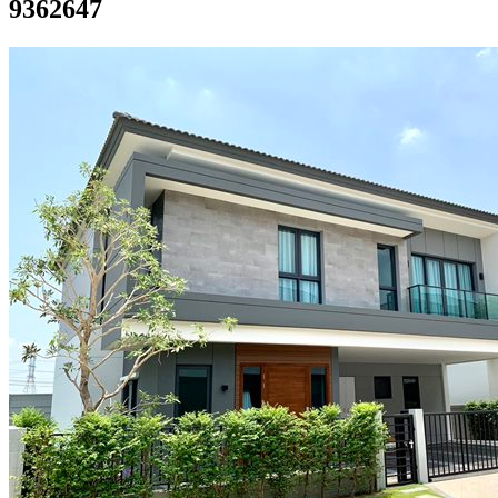
9362647