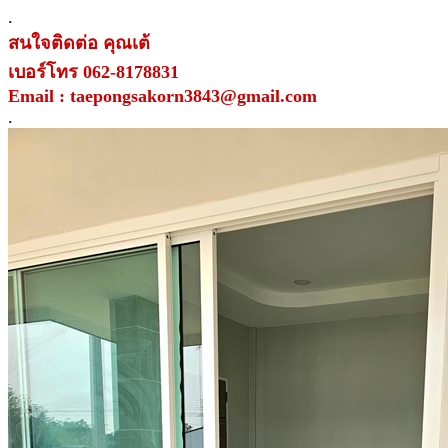
.
สนใจติดต่อ คุณเต้
เบอร์โทร 062-8178831
Email : taepongsakorn3843@gmail.com
.