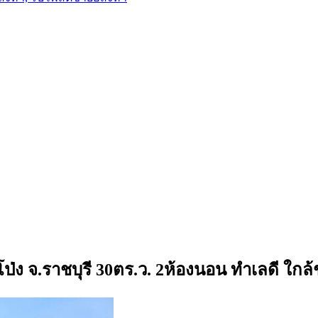
โป่ง จ.ราชบุรี 30ตร.ว. 2ห้องนอน ทำเลดี ใก