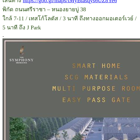
เส้นทาง
https://goo.gl/maps/tMyBiasqys6UZ8Ye6
พิกัด ถนนศรีราชา – หนองยายบู่ 38
ใกล้ 7-11 / เทสโก้โลตัส / 3 นาที ถึงทางออกมอเตอร์เวย์ /
5 นาที ถึง J Park
.