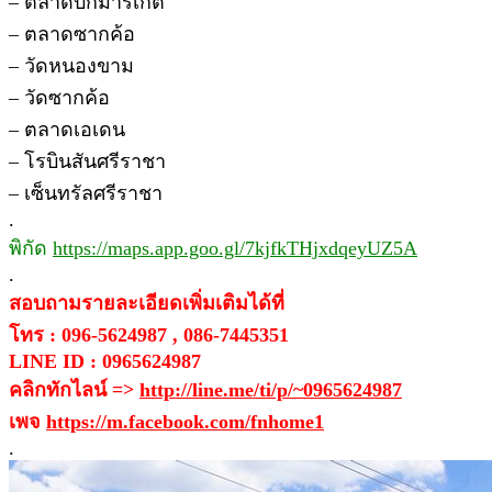
– ตลาดบิ๊กมาร์เกต
– ตลาดซากค้อ
– วัดหนองขาม
– วัดซากค้อ
– ตลาดเอเดน
– โรบินสันศรีราชา
– เซ็นทรัลศรีราชา
.
พิกัด
https://maps.app.goo.gl/7kjfkTHjxdqeyUZ5A
.
สอบถามรายละเอียดเพิ่มเติมได้ที่
โทร : 096-5624987 , 086-7445351
LINE ID : 0965624987
คลิกทักไลน์ =>
http://line.me/ti/p/~0965624987
เพจ
https://m.facebook.com/fnhome1
.