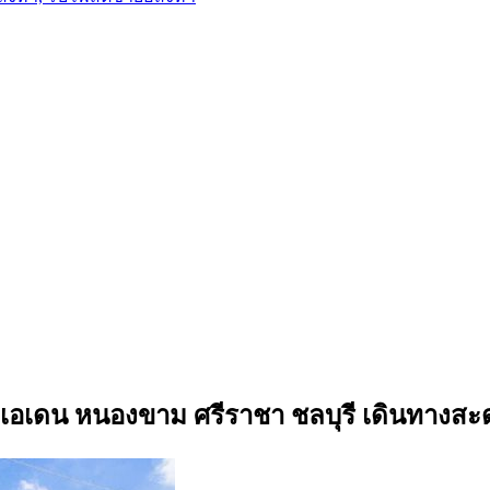
าดเอเดน หนองขาม ศรีราชา ชลบุรี เดินทางส