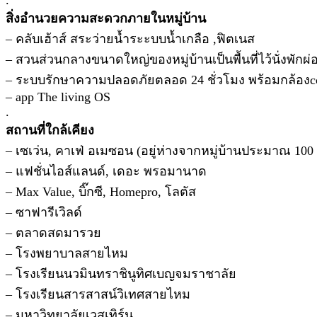
.
สิ่งอำนวยความสะดวกภายในหมู่บ้าน
– คลับเฮ้าส์ สระว่ายน้ำระะบบน้ำเกลือ ,ฟิตเนส
– สวนส่วนกลางขนาดใหญ่ของหมู่บ้านเป็นพื้นที่ไว้นั่งพักผ่
– ระบบรักษาความปลอดภัยตลอด 24 ชั่วโมง พร้อมกล้องcc
– app The living OS
.
สถานที่ใกล้เคียง
– เซเว่น, คาเฟ่ อเมซอน (อยู่ห่างจากหมู่บ้านประมาณ 100 
– แฟชั่นไอส์แลนด์, เดอะ พรอมานาด
– Max Value, บิ๊กซี, Homepro, โลตัส
– ซาฟารีเวิลด์
– ตลาดสดมารวย
– โรงพยาบาลสายไหม
– โรงเรียนนวมินทราชินูทิศเบญจมราชาลัย
– โรงเรียนสารสาสน์วิเทศสายไหม
– มหาวิทยาลัยเวสเทิร์น