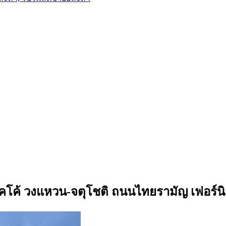
ะริคโค้ วงแหวน-จตุโชติ ถนนไทยรามัญ เฟอร์นิ