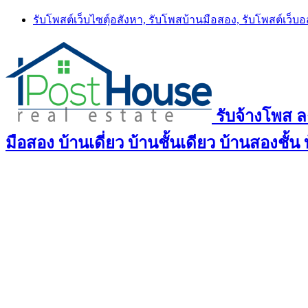
Skip
รับโพสต์เว็บไซตฺ์อสังหา, รับโพสบ้านมือสอง, รับโพสต์เว็บ
to
content
รับจ้างโพส 
มือสอง บ้านเดี่ยว บ้านชั้นเดียว บ้านสองชั