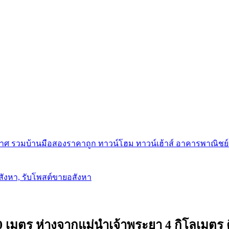
ศ รวมบ้านมือสองราคาถูก ทาวน์โฮม ทาวน์เฮ้าส์ อาคารพาณิชย์ ขาย
อสังหา, รับโพสต์ขายอสังหา
0 เมตร ห่างจากแม่นำเจ้าพระยา 4 กิโลเมตร ต