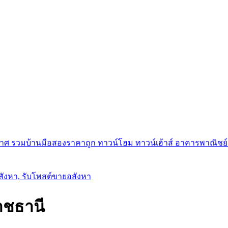
ศ รวมบ้านมือสองราคาถูก ทาวน์โฮม ทาวน์เฮ้าส์ อาคารพาณิชย์ ขาย
อสังหา, รับโพสต์ขายอสังหา
าชธานี