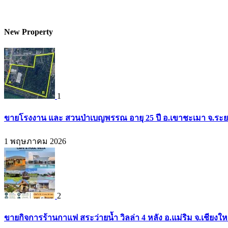
New Property
1
ขายโรงงาน และ สวนป่าเบญพรรณ อายุ 25 ปี อ.เขาชะเมา จ.ระย
1 พฤษภาคม 2026
2
ขายกิจการร้านกาแฟ สระว่ายน้ำ วิลล่า 4 หลัง อ.แม่ริม จ.เชียงใ