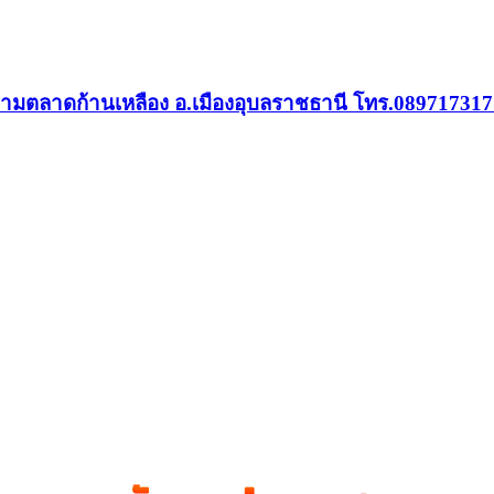
งข้ามตลาดก้านเหลือง อ.เมืองอุบลราชธานี โทร.08971731