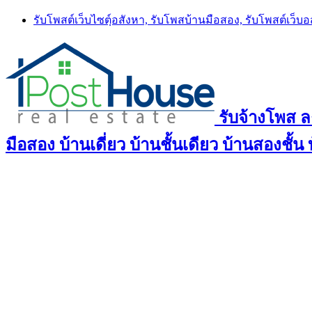
Skip
รับโพสต์เว็บไซตฺ์อสังหา, รับโพสบ้านมือสอง, รับโพสต์เว็บ
to
content
รับจ้างโพส 
มือสอง บ้านเดี่ยว บ้านชั้นเดียว บ้านสองชั