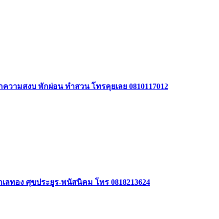
รักความสงบ พักผ่อน ทำสวน โทรคุยเลย 0810117012
 ทำเลทอง ศุขประยูร-พนัสนิคม โทร 0818213624