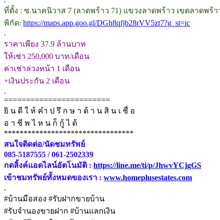
ที่ตั้ง : ซ.นาคนิวาส 7 (ลาดพร้าว 71) แขวงลาดพร้าว เขตลาดพร้า
พิกัด:
https://maps.app.goo.gl/DGh8qfjb28rVV5zt7?g_st=ic
.
ราคาเพียง 37.9 ล้านบาท
ให้เช่า 250,000 บาท/เดือน
ค่าเช่าล่วงหน้า 1 เดือน
+เงินประกัน 2 เดือน
.
========================
ยิ น ดี ใ ห้ คำ ป รึ ก ษ า ด้ า น สิ น เ ชื่ อ
อ า ชี พ ไ ห น ก็ กู้ ไ ด้
*********************************
สนใจติดต่อ/นัดชมทรัพย์
085-5187555 / 061-2502339
กดลิ้งค์แอดไลน์อัตโนมัติ :
https://line.me/ti/p/JhwvYCjgGS
เข้าชมทรัพย์ทั้งหมดของเรา :
www.homeplusestates.com
.
#บ้านมือสอง #รับฝากขายบ้าน
#รับจำนองขายฝาก #บ้านแลกเงิน