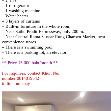
– 2 TVs
– 1 refrigerator
– 1 washing machine
– Water heater
– 3 layers of curtains
– Built-in furniture in the whole room
– Near Sathu Pradit Expressway, only 200 m.
– Near Central Rama 3, near Rung Charoen Market, near
convenience stores
– There is a swimming pool
– There is a parking lot, an elevator
.
** Price 15,000 baht/month **
.
For inquiries, contact Khun Nui
number 0814019542
id line: nuichay
.