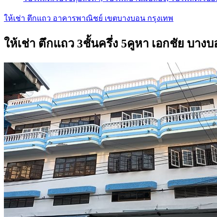
ให้เช่า ตึกแถว อาคารพาณิชย์ เขตบางบอน กรุงเทพ
ให้เช่า ตึกแถว 3ชั้นครึ่ง 5คูหา เอกชัย บ