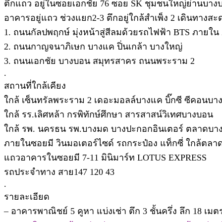
ตึกแถว อยู่ในซอยเอกชัย 76 ซอย SK ชุมชนใหญ่ย่านบางบอ
อาคารอยู่แถว ช่วงแยก2-3 ตึกอยู่ใกล้สำเพ็ง 2 เดินทางสะ
1. ถนนกัลปพฤกษ์ มุ่งหน้าสู่สีลมด้วยรถไฟฟ้า BTS ภายใน 
2. ถนนกาญจนาภิเษก บางแค ปิ่นเกล้า บางใหญ่
3. ถนนเอกชัย บางบอน สมุทรสาคร ถนนพระราม 2
.
สถานที่ใกล้เคียง
ใกล้ เซ็นทรัลพระราม 2 เดอะมอลล์บางแค บิ๊กซี ซีคอนบา
ใกล้ รร.เลิศหล้า กรพิทักษ์ศึกษา สารสาสน์วิเทศบางบอน
ใกล้ รพ. นครธน รพ.บางมด บางปะกอกอินเตอร์ ตลาดบาง
ภายในซอยมี วินมอเตอร์ไซด์ รถกระป๋อง แท็กซี่ ใกล้ตลาดเ
แถวอาคารในซอยมี 7-11 มินิมาร์ท LOTUS EXPRESS
รถประจำทาง สาย147 120 43
.
รายละเอียด
– อาคารพาณิชย์ 5 คูหา แบ่งเช่า ตึก 3 ชั้นครึ่ง ลึก 18 เมต