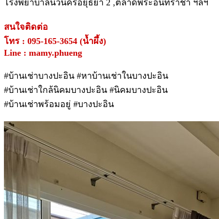
โรงพยาบาลนวนครอยุธยา 2 ,ตลาดพระอินทราชา ฯลฯ
สนใจติดต่อ
โทร : 095-165-3654 (น้ำผึ้ง)
Line : mamy.phueng
#บ้านเช่าบางปะอิน #หาบ้านเช่าในบางปะอิน
#บ้านเช่าใกล้นิคมบางปะอิน #นิคมบางปะอิน
#บ้านเช่าพร้อมอยู่ #บางปะอิน