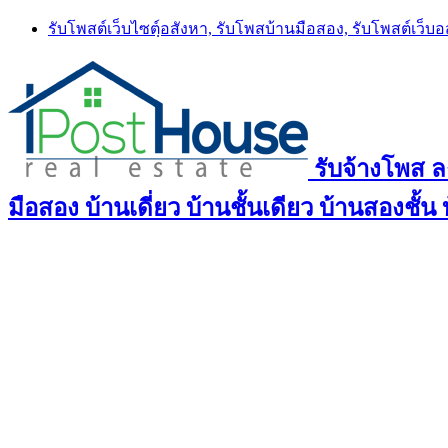
Skip
รับโพสต์เว็บไซตฺ์อสังหา, รับโพสบ้านมือสอง, รับโพสต์เว็บ
to
content
รับจ้างโพส 
มือสอง บ้านเดี่ยว บ้านชั้นเดียว บ้านสองชั