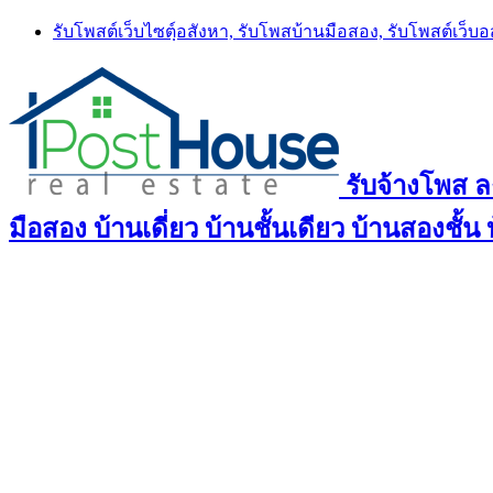
Skip
รับโพสต์เว็บไซตฺ์อสังหา, รับโพสบ้านมือสอง, รับโพสต์เว็บ
to
content
รับจ้างโพส 
มือสอง บ้านเดี่ยว บ้านชั้นเดียว บ้านสองชั