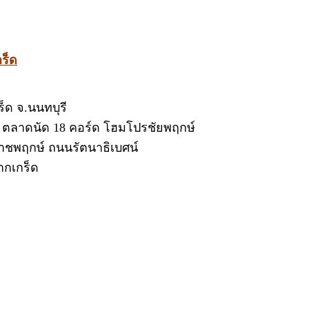
ร็ด
ร็ด จ.นนทบุรี
ณ์ ตลาดนัด 18 คอร์ด โฮมโปรชัยพฤกษ์
าชพฤกษ์ ถนนรัตนาธิเบศน์
ากเกร็ด