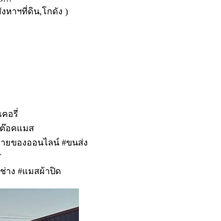
งหาฯที่ดิน,โกดัง )
คอรี่
สต๊อคแมส
#ขายของออนไลน์ #ขนส่ง
T
อช่าง #แมสผ้าปิด