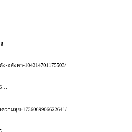
1g
กดัง-อสังหา-104214701175503/
045…
องความสุข-1736069906622641/
15…