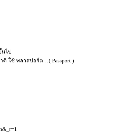
ขึ้นไป
ติ ใช้ พลาสปอร์ต…( Passport )
9m&_r=1