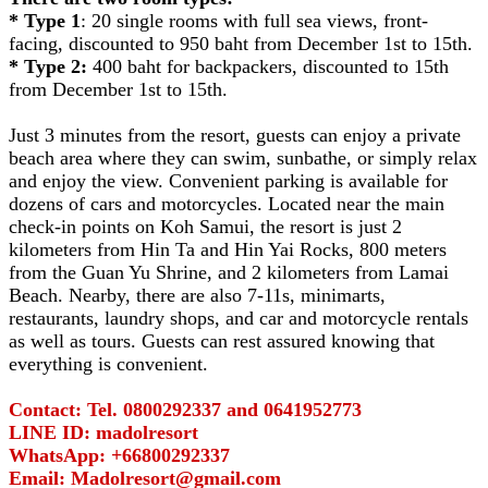
* Type 1
: 20 single rooms with full sea views, front-
facing, discounted to 950 baht from December 1st to 15th.
* Type 2:
400 baht for backpackers, discounted to 15th
from December 1st to 15th.
Just 3 minutes from the resort, guests can enjoy a private
beach area where they can swim, sunbathe, or simply relax
and enjoy the view. Convenient parking is available for
dozens of cars and motorcycles. Located near the main
check-in points on Koh Samui, the resort is just 2
kilometers from Hin Ta and Hin Yai Rocks, 800 meters
from the Guan Yu Shrine, and 2 kilometers from Lamai
Beach. Nearby, there are also 7-11s, minimarts,
restaurants, laundry shops, and car and motorcycle rentals
as well as tours. Guests can rest assured knowing that
everything is convenient.
Contact: Tel. 0800292337 and 0641952773
LINE ID: madolresort
WhatsApp: +66800292337
Email: Madolresort@gmail.com