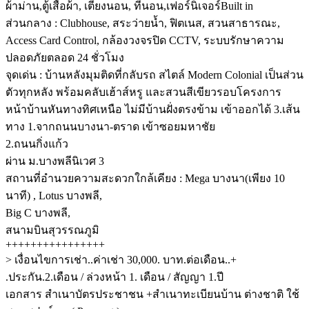
ผ้าม่าน,ตู้เสื้อผ้า, เตียงนอน, ที่นอน,เฟอร์นิเจอร์Built in
ส่วนกลาง : Clubhouse, สระว่ายน้ำ, ฟิตเนส, สวนสาธารณะ,
Access Card Control, กล้องวงจรปิด CCTV, ระบบรักษาความ
ปลอดภัยตลอด 24 ชั่วโมง
จุดเด่น : บ้านหลังมุมติดที่กลับรถ สไตล์ Modern Colonial เป็นส่วน
ตัวทุกหลัง พร้อมคลับเฮ้าส์หรู และสวนสีเขียวรอบโครงการ
หน้าบ้านหันทางทิศเหนือ ไม่มีบ้านฝั่งตรงข้าม เข้าออกได้ 3.เส้น
ทาง 1.จากถนนบางนา-ตราด เข้าซอยมหาชัย
2.ถนนกิ่งแก้ว
ผ่าน ม.บางพลีนิเวศ 3
สถานที่อำนวยความสะดวกใกล้เคียง : Mega บางนา(เพียง 10
นาที) , Lotus บางพลี,
Big C บางพลี,
สนามบินสุวรรณภูมิ
++++++++++++++++
> เงื่อนไขการเช่า..ค่าเช่า 30,000. บาท.ต่อเดือน..+
.ประกัน.2.เดือน / ล่วงหน้า 1. เดือน / สัญญา 1.ปี
เอกสาร สำเนาบัตรประชาชน +สำเนาทะเบียนบ้าน ต่างชาติ ใช้