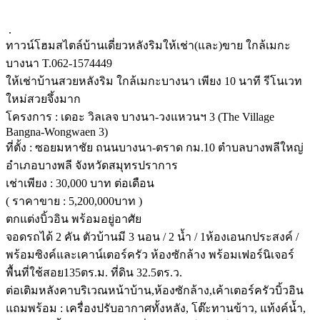
.
ทาวน์โฮมสไตล์บ้านเดี่ยวหลังริมให้เช่า(และ)ขาย ใกล้เมกะ
บางนา T.062-1574449
ให้เช่าบ้านสวยหลังริม ใกล้เมกะบางนา เพียง 10 นาที รีโนเวท
ใหม่สวยจึ้งมาก
โครงการ : เดอะ วิลเลจ บางนา-วงแหวนฯ 3 (The Village
Bangna-Wongwaen 3)
ที่ตั้ง : ซอยมหาชัย ถนนบางนา-ตราด กม.10 ตำบลบางพลีใหญ่
อำเภอบางพลี จังหวัดสมุทรปราการ
เช่าเพียง : 30,000 บาท ต่อเดือน
( ราคาขาย : 5,200,000บาท )
ตกแต่งบิ้วอิน พร้อมอยู่อาศัย
จอดรถได้ 2 คัน ตัวบ้านมี 3 นอน / 2 น้ำ / 1ห้องเอนกประสงค์ /
พร้อมซิงค์และเคาน์เตอร์ครัว ห้องซักล้าง พร้อมเฟอร์นิเจอร์
พื้นที่ใช้สอย135ตร.ม. ที่ดิน 32.5ตร.ว.
ต่อเติมหลังคาบริเวณหน้าบ้าน,ห้องซักล้าง,เค้าเตอร์ครัวบิ้วอิน
แถมพร้อม : เครื่องปรับอากาศทั้งหลัง, โต๊ะทานข้าว, แท้งค์น้ำ,