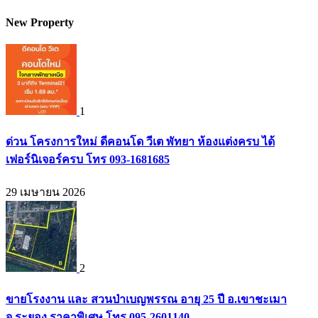
New Property
1
ด่วน โครงการใหม่ ดีคอนโด วีเต พัทยา ห้องแต่งครบ ได้
เฟอร์นิเจอร์ครบ โทร 093-1681685
29 เมษายน 2026
2
ขายโรงงาน และ สวนป่าเบญพรรณ อายุ 25 ปี อ.เขาชะเมา
จ.ระยอง ราคาพิเศษ โทร 095-2601140