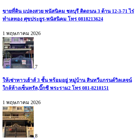
ขายที่ดิน แปลงสวย พนัสนิคม ชลบุรี ติดถนน 3 ด้าน 12-3-71 ไร่
ทำเลทอง ศุขประยูร-พนัสนิคม โทร 0818213624
1 พฤษภาคม 2026
7
ให้เช่าทาวเฮ้าส์ 3 ชั้น พร้อมอยู่ หมู่บ้าน สินทวีแกรนด์วิลเลจน์
ใกล้ห้างเซ็นทรัล,บิ๊กซี พระราม2 โทร 081-8218151
1 พฤษภาคม 2026
8