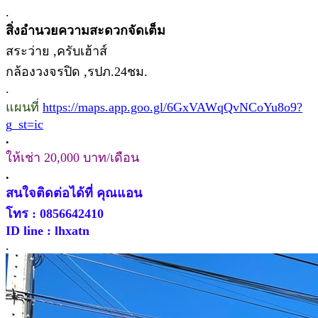
.
สิ่งอำนวยความสะดวกจัดเต็ม
สระว่าย ,ครับเฮ้าส์
กล้องวงจรปิด ,รปภ.24ชม.
.
แผนที่
https://maps.app.goo.gl/6GxVAWqQvNCoYu8o9?
g_st=ic
.
ให้เช่า 20,000 บาท/เดือน
.
สนใจติดต่อได้ที่ คุณแอน
โทร : 0856642410
ID line : lhxatn
.