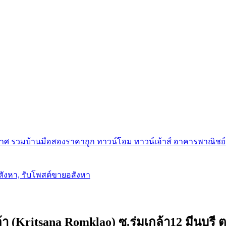
ศ รวมบ้านมือสองราคาถูก ทาวน์โฮม ทาวน์เฮ้าส์ อาคารพาณิชย์ ขาย
อสังหา, รับโพสต์ขายอสังหา
้า (Kritsana Romklao) ซ.ร่มเกล้า12 มีนบุรี