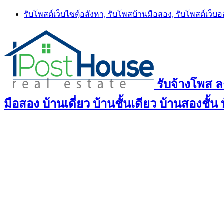
Skip
รับโพสต์เว็บไซตฺ์อสังหา, รับโพสบ้านมือสอง, รับโพสต์เว็บ
to
content
รับจ้างโพส 
มือสอง บ้านเดี่ยว บ้านชั้นเดียว บ้านสองชั